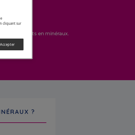
 ?
de
n cliquant sur
 sur les apports en minéraux.
 Accepter
INÉRAUX ?