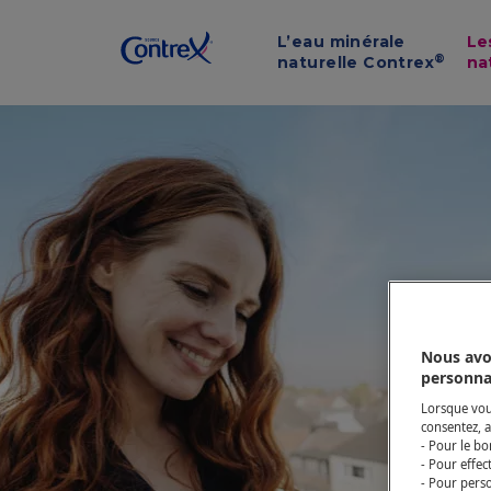
L’eau minérale
Le
®
naturelle Contrex
na
Nous avo
personna
Lorsque vous
consentez, a
- Pour le bo
- Pour effec
- Pour perso