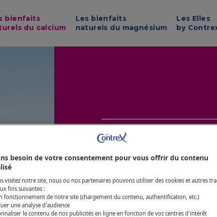
Skip to main content
s bienfaits
Les bienfaits
Les Elles
turels du calcium
naturels du magnésium
by Contre
LES BIENFAITS DES 
ETES-VO
ns besoin de votre consentement pour vous offrir du contenu
lisé
SUSCEPTI
 visitez notre site, nous ou nos partenaires pouvons utiliser des cookies et autres tra
ux fins suivantes :
n fonctionnement de notre site (chargement du contenu, authentification, etc.)
MANQUER
tuer une analyse d'audience
nnaliser le contenu de nos publicités en ligne en fonction de vos centres d'intérêt