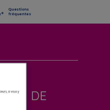
Questions
®
x
fréquentes
MINÉRAUX
US
BLES DE
ceurs, si vous y
 DE