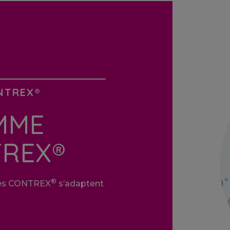
NTREX®
MME
TREX®
®
illes CONTREX
s’adaptent