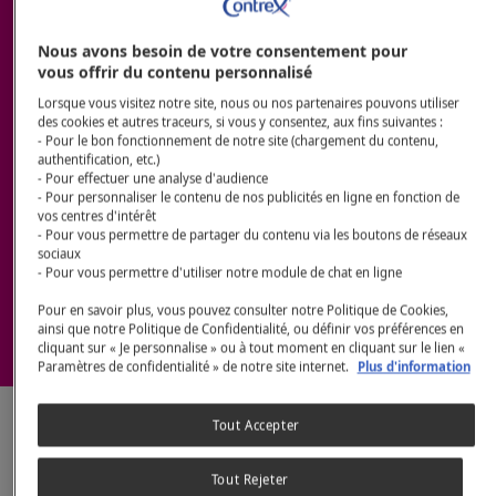
L’EAU MINÉRALE
Nous avons besoin de votre consentement pour
vous offrir du contenu personnalisé
NATURELLE
Lorsque vous visitez notre site, nous ou nos partenaires pouvons utiliser
des cookies et autres traceurs, si vous y consentez, aux fins suivantes :
CONTREX®
- Pour le bon fonctionnement de notre site (chargement du contenu,
authentification, etc.)
- Pour effectuer une analyse d'audience
- Pour personnaliser le contenu de nos publicités en ligne en fonction de
®
vos centres d'intérêt
Si l’eau minérale naturelle des Vosges CONTREX
- Pour vous permettre de partager du contenu via les boutons de réseaux
est si réputée, c'est grâce à sa minéralité unique
sociaux
- Pour vous permettre d'utiliser notre module de chat en ligne
reconnue par l'Académie de Médecine depuis plus
de 100 ans.
Pour en savoir plus, vous pouvez consulter notre Politique de Cookies,
ainsi que notre Politique de Confidentialité, ou définir vos préférences en
cliquant sur « Je personnalise » ou à tout moment en cliquant sur le lien «
Paramètres de confidentialité » de notre site internet.
Plus d'information
Tout Accepter
UNE "EAU MINÉRALE
NATURELLE",
Tout Rejeter