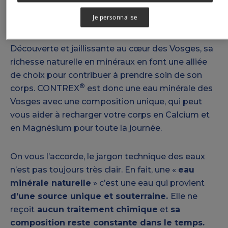
C’EST QUOI ?
Je personnalise
Découverte et jaillissante au cœur des Vosges, sa
richesse naturelle en minéraux en font une alliée
de choix pour contribuer à prendre soin de son
®
corps. CONTREX
est donc une eau minérale des
Vosges avec une composition unique, qui peut
vous aider à recharger votre corps en Calcium et
en Magnésium pour toute la journée.
On vous l’accorde, le jargon technique des eaux
n’est pas toujours très clair. En fait, une «
eau
minérale naturelle
» c’est une eau qui provient
d’une source unique et souterraine.
Elle ne
reçoit
aucun traitement chimique
et
sa
composition reste constante dans le temps.