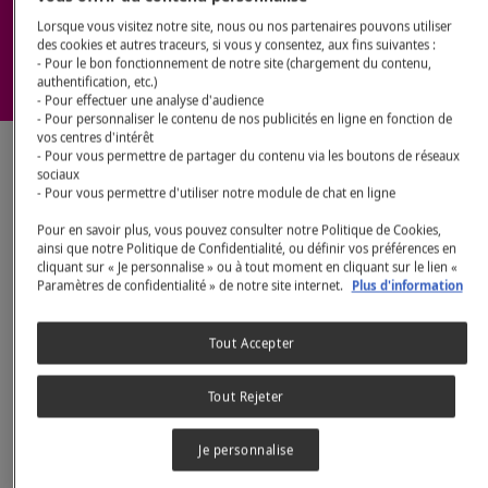
MAGNÉSIUM
Lorsque vous visitez notre site, nous ou nos partenaires pouvons utiliser
des cookies et autres traceurs, si vous y consentez, aux fins suivantes :
- Pour le bon fonctionnement de notre site (chargement du contenu,
authentification, etc.)
- Pour effectuer une analyse d'audience
- Pour personnaliser le contenu de nos publicités en ligne en fonction de
vos centres d'intérêt
- Pour vous permettre de partager du contenu via les boutons de réseaux
MAGNÉSIUM AU
sociaux
- Pour vous permettre d'utiliser notre module de chat en ligne
NATUREL
Pour en savoir plus, vous pouvez consulter notre Politique de Cookies,
ainsi que notre Politique de Confidentialité, ou définir vos préférences en
cliquant sur « Je personnalise » ou à tout moment en cliquant sur le lien «
D’après des études récentes, 86% des femmes
Paramètres de confidentialité » de notre site internet.
Plus d'information
ont des apports inférieurs à l’apport satisfaisant
en magnésium*. Les causes peuvent être variées :
Tout Accepter
mode de vie, alimentation (pas toujours
équilibrée) ou raisons génétiques.
Tout Rejeter
Je personnalise