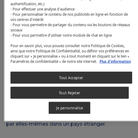
authentification, etc.)
- Pour effectuer une analyse d'audience
- Pour personnaliser le contenu de nos publicités en ligne en fonction de
PEUX-TU NOUS DÉCRIRE TON
vos centres d'intérêt
- Pour vous permettre de partager du contenu via les boutons de réseaux
PROJET ?
sociaux
- Pour vous permettre d'utiliser notre module de chat en ligne
Partir seule en voyage ce n’est jamais évident. On
Pour en savoir plus, vous pouvez consulter notre Politique de Cookies,
se pose tellement de questions : une fille toute
ainsi que notre Politique de Confidentialité, ou définir vos préférences en
seule qui voyage c’est risqué non ? Est-ce que je
cliquant sur « Je personnalise » ou à tout moment en cliquant sur le lien «
Paramètres de confidentialité » de notre site internet.
Plus d'information
vais me sentir seule ? Est-ce que je suis assez
débrouillarde ?
Tout Accepter
Chaque année, plus de 138 millions de femmes
Tout Rejeter
dans le monde voyagent seules et pourtant
nombreuses sont celles qui n'osent pas se lancer,
Je personnalise
souvent par peur de se sentir en insécurité, de se
sentir seules ou de ne pas réussir à se débrouiller
par elles-mêmes dans un pays étranger.