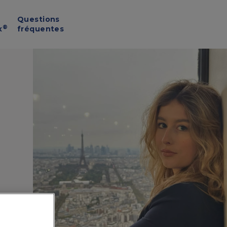
Questions
®
x
fréquentes