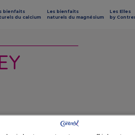
Skip to main content
s bienfaits
Les bienfaits
Les Elles
turels du calcium
naturels du magnésium
by Contre
Y​