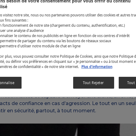
ns besoin de votre consentement pour vous offrir du contenu
lisé
 visitez notre site, nous ou nos partenaires pouvons utiliser des cookies et autres tra
ux fins suivantes :
n fonctionnement de notre site (chargement du contenu, authentification, etc.)
tuer une analyse d'audience
nnaliser le contenu de nos publicités en ligne en fonction de vos centres d'intérêt
 permettre de partager du contenu via les boutons de réseaux sociaux
permettre d'utiliser notre module de chat en ligne
ir plus, vous pouvez consulter notre Politique de Cookies, ainsi que notre Politique 
ité, ou définir vos préférences en cliquant sur « Je personnalise » ou à tout moment e
ramètres de confidentialité » de notre site internet.
Plus d'information
DÉCRIRE TON PROJET EN UNE PHRASE?​
sonnalise
Tout Rejeter
Tout
ne la sécurité des femmes avec son porte-clé connecté
nctionnalités et capable d’envoyer une alerte, un SMS, 
tacts de confiance en cas d’agression. Le tout en un seul
tir en sécurité, partout, à tout moment.