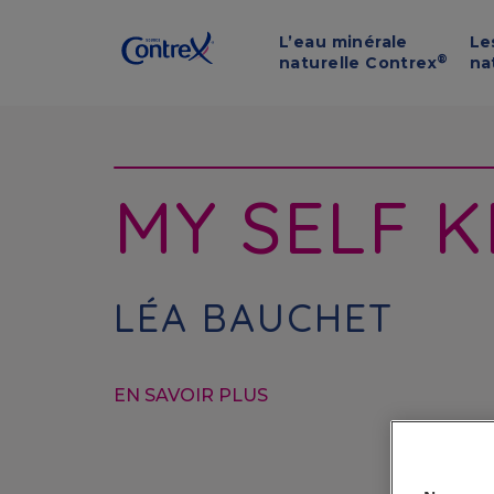
L’eau minérale
Le
®
naturelle Contrex
na
MY SELF KE
LÉA BAUCHET​
EN SAVOIR PLUS