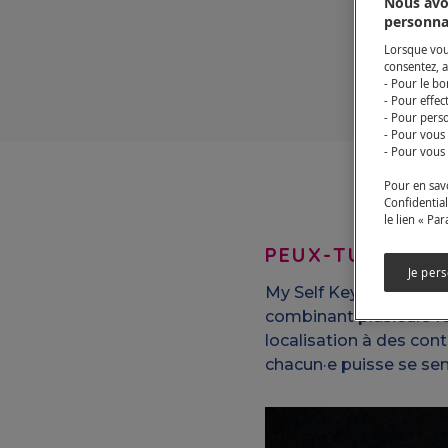
Nous avo
personna
Lorsque vous
consentez, a
- Pour le bo
- Pour effec
- Pour perso
- Pour vous
- Pour vous 
Pour en savo
Confidential
le lien « Pa
PEUX-TU NOUS 
Je per
My Self Key révolution
combinant plusieurs fo
localisation à des con
chacun·e puisse se sen