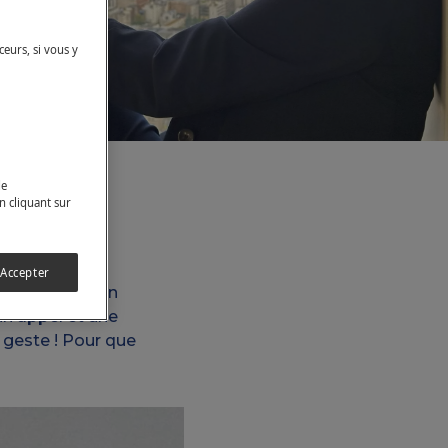
ceurs, si vous y
de
n cliquant sur
 Accepter
 anti-agression
un appel et une
 geste ! Pour que